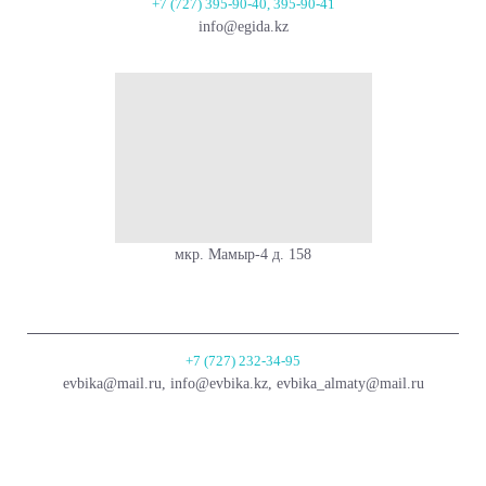
+7 (727) 395-90-40, 395-90-41
info@egida.kz
мкр. Мамыр-4 д. 158
+7 (727) 232-34-95
evbika@mail.ru, info@evbika.kz, evbika_almaty@mail.ru